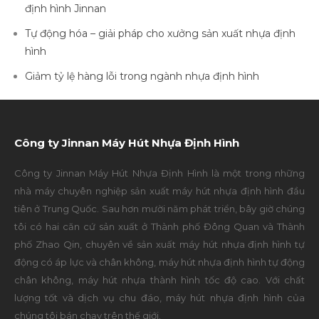
định hình Jinnan
Tự động hóa – giải pháp cho xưởng sản xuất nhựa định
hình
Giảm tỷ lệ hàng lỗi trong ngành nhựa định hình
Công ty Jinnan Máy Hút Nhựa Định Hình
Công ty Jinnan Máy Hút Nhựa Định Hình là một trong những
nhà máy chuyên nghiệp sản xuất máy hút nhựa định hình đầu
tiên ở Trung Quốc. Sau hơn mười năm phát triển, bây giờ chúng
tôi có hai căn cứ sản xuất ở Thành phố Đông Quan và Thành
phố Zhao Qin, chuyên về sản xuất máy hút nhựa định hình tự
động có áp lực và chân không, máy hút nhựa định hình tự động
chân không, máy hút nhựa thành hình tốc độ cao. Với chất
lượng tốt và dịch vụ chu đáo, máy hút nhựa định hình của
chúng tôi bán chạy trên thế giới.