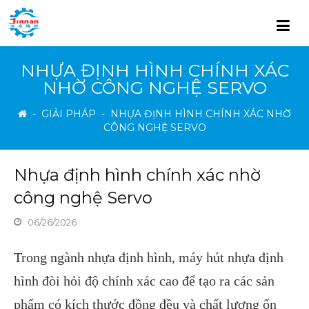
NHỰA ĐỊNH HÌNH CHÍNH XÁC
NHỜ CÔNG NGHỆ SERVO
-
GIẢI PHÁP
-
NHỰA ĐỊNH HÌNH CHÍNH XÁC NHỜ
CÔNG NGHỆ SERVO
Nhựa định hình chính xác nhờ
công nghệ Servo
06/26/2026
Trong ngành nhựa định hình, máy hút nhựa định
hình đòi hỏi độ chính xác cao để tạo ra các sản
phẩm có kích thước đồng đều và chất lượng ổn