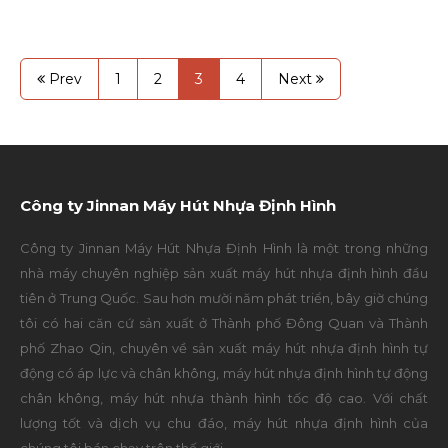
Prev
1
2
3
4
Next
Công ty Jinnan Máy Hút Nhựa Định Hình
Công ty Jinnan Máy Hút Nhựa Định Hình là một trong những
nhà máy chuyên nghiệp sản xuất máy hút nhựa định hình đầu
tiên ở Trung Quốc. Sau hơn mười năm phát triển, bây giờ chúng
tôi có hai căn cứ sản xuất ở Thành phố Đông Quan và Thành
phố Zhao Qin, chuyên về sản xuất máy hút nhựa định hình tự
động có áp lực và chân không, máy hút nhựa định hình tự động
chân không, máy hút nhựa thành hình tốc độ cao. Với chất
lượng tốt và dịch vụ chu đáo, máy hút nhựa định hình của
chúng tôi bán chạy trên thế giới.