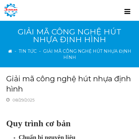
GIẢI MÃ CÔNG NGHỆ HÚT
NHỰA ĐỊNH HÌNH
-
TIN TỨC
-
GIẢI MÃ CÔNG NGHỆ HÚT NHỰA ĐỊNH
HÌNH
Giải mã công nghệ hút nhựa định
hình
08/29/2025
Quy trình cơ bản
Chuẩn bị nguyên liệu