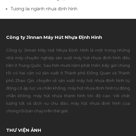
Tương lai ngành nhựa định hình
Công ty Jinnan Máy Hút Nhựa Định Hình
Công ty Jinnan Máy Hút Nhựa Định Hình là một trong những
nhà máy chuyên nghiệp sản xuất máy hút nhựa định hình đầu
tiên ở Trung Quốc. Sau hơn mười năm phát triển, bây giờ chúng
tôi có hai căn cứ sản xuất ở Thành phố Đông Quan và Thành
phố Zhao Qin, chuyên về sản xuất máy hút nhựa định hình tự
động có áp lực và chân không, máy hút nhựa định hình tự động
chân không, máy hút nhựa thành hình tốc độ cao. Với chất
lượng tốt và dịch vụ chu đáo, máy hút nhựa định hình của
chúng tôi bán chạy trên thế giới.
THƯ VIỆN ẢNH