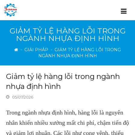
GIẢM TỶ LỆ HÀNG LỖI TRONG
NGÀNH NHỰA ĐỊNH HÌNH
-
GIẢI PHÁP
-
GIẢM TỶ LỆ HÀNG LỖI TRONG
NGÀNH NHỰA ĐỊNH HÌNH
Giảm tỷ lệ hàng lỗi trong ngành
nhựa định hình
05/07/2026
Trong ngành nhựa định hình, hàng lỗi là nguyên
nhân khiến nhiều xưởng mất chi phí, chậm tiến độ
và giảm lợi nhuận. Các lỗi như cong vênh, thiếu