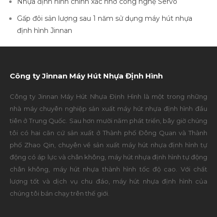
Nhựa định hình chính xác nhờ công nghệ Servo
Gấp đôi sản lượng sau 1 năm sử dụng máy hút nhựa
định hình Jinnan
Công ty Jinnan Máy Hút Nhựa Định Hình
Công ty Jinnan Máy Hút Nhựa Định Hình là một trong những
nhà máy chuyên nghiệp sản xuất máy hút nhựa định hình đầu
tiên ở Trung Quốc. Sau hơn mười năm phát triển, bây giờ chúng
tôi có hai căn cứ sản xuất ở Thành phố Đông Quan và Thành
phố Zhao Qin, chuyên về sản xuất máy hút nhựa định hình tự
động có áp lực và chân không, máy hút nhựa định hình tự động
chân không, máy hút nhựa thành hình tốc độ cao. Với chất
lượng tốt và dịch vụ chu đáo, máy hút nhựa định hình của
chúng tôi bán chạy trên thế giới.