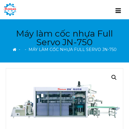
Máy làm cốc nhựa Full
Servo JN-750
-
-
MÁY LÀM CỐC NHỰA FULL SERVO JN-750